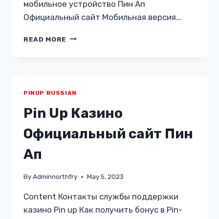
мобильное устройство Пин Ап
Официальный сайт Мобильная версия…
ВХОД
READ MORE
В
PIN
UP
КАЗИНО
ВСЕ
PINUP RUSSIAN
ТРАНСЛЯЦИИ
СПОРТА
Pin Up Казино
СЕГОДНЯ
Официальный сайт Пин
Ап
By
Adminnorthfry
May 5, 2023
Content Контакты службы поддержки
казино Pin up Как получить бонус в Pin-