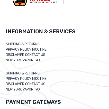
INFORMATION & SERVICES
SHIPPING & RETURNS
PRIVACY POLICY NICOTINE
DISCLAIMER CONTACT US
NEW YORK VAPOR TAX
SHIPPING & RETURNS
PRIVACY POLICY NICOTINE
DISCLAIMER CONTACT US
NEW YORK VAPOR TAX
PAYMENT GATEWAYS